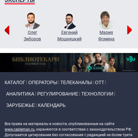
рий
Олег
Евгений
Мария
н
Зиборов
Мошняцкий
Фомина
Primary links
КАТАЛОГ
ОПЕРАТОРЫ
ТЕЛЕКАНАЛЫ
ОТТ
АНАЛИТИКА
РЕГУЛИРОВАНИЕ
ТЕХНОЛОГИИ
ЗАРУБЕЖЬЕ
КАЛЕНДАРЬ
Token Block
Все права на материалы и новости, опубликованные на сайте
www.cableman.ru
, охраняются в соответствии с законодательством РФ.
Допускается цитирование без согласования с редакцией не более трети