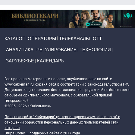
Primary links
КАТАЛОГ
ОПЕРАТОРЫ
ТЕЛЕКАНАЛЫ
ОТТ
АНАЛИТИКА
РЕГУЛИРОВАНИЕ
ТЕХНОЛОГИИ
ЗАРУБЕЖЬЕ
КАЛЕНДАРЬ
Token Block
Все права на материалы и новости, опубликованные на сайте
www.cableman.ru
, охраняются в соответствии с законодательством РФ.
Допускается цитирование без согласования с редакцией не более трети
от объема оригинального материала, с обязательной прямой
гиперссылкой.
©2005 - 2026 «Кабельщик»
Политика сайта "Кабельщик" (интернет-адреса
www.cableman.ru
) в
отношении обработки персональных данных пользователей сети
интернет
DrupalCoder — поддержка сайта c 2017 года