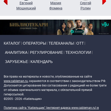
ор
Евгений
Мария
Сергей
Н
ко
Мошняцкий
Фомина
Ролин
Primary links
КАТАЛОГ
ОПЕРАТОРЫ
ТЕЛЕКАНАЛЫ
ОТТ
АНАЛИТИКА
РЕГУЛИРОВАНИЕ
ТЕХНОЛОГИИ
ЗАРУБЕЖЬЕ
КАЛЕНДАРЬ
Token Block
Все права на материалы и новости, опубликованные на сайте
www.cableman.ru
, охраняются в соответствии с законодательством РФ.
Допускается цитирование без согласования с редакцией не более трети
от объема оригинального материала, с обязательной прямой
гиперссылкой.
©2005 - 2026 «Кабельщик»
Политика сайта "Кабельщик" (интернет-адреса
www.cableman.ru
) в