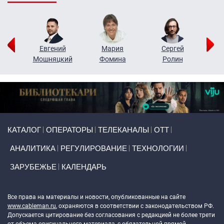
ор
Евгений
Мария
Сергей
Н
ко
Мошняцкий
Фомина
Ролин
Primary links
КАТАЛОГ
ОПЕРАТОРЫ
ТЕЛЕКАНАЛЫ
ОТТ
АНАЛИТИКА
РЕГУЛИРОВАНИЕ
ТЕХНОЛОГИИ
ЗАРУБЕЖЬЕ
КАЛЕНДАРЬ
Token Block
Все права на материалы и новости, опубликованные на сайте
www.cableman.ru
, охраняются в соответствии с законодательством РФ.
Допускается цитирование без согласования с редакцией не более трети