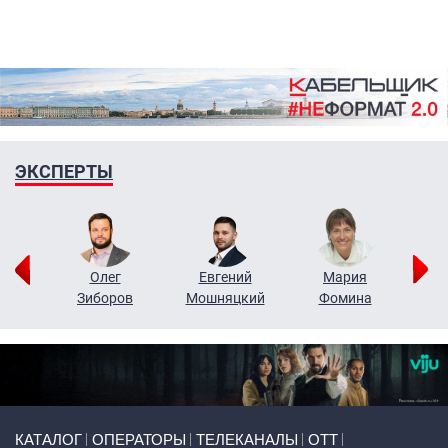
ЭКСПЕРТЫ
рий
Олег
Евгений
Мария
н
Зиборов
Мошняцкий
Фомина
Primary links
КАТАЛОГ
ОПЕРАТОРЫ
ТЕЛЕКАНАЛЫ
ОТТ