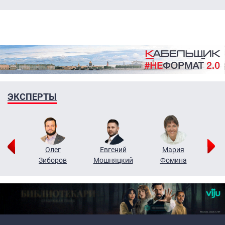
ЭКСПЕРТЫ
рий
Олег
Евгений
Мария
н
Зиборов
Мошняцкий
Фомина