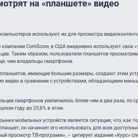
мотрят на «планшете» видео
компьютеров используют их для просмотра видеоконтента
 компании ComScore, в США ежедневно используют свои «
ьцев. Таким образом, пользователи планшетов просматрив
аще, чем владельцы смартфонов.
 планшетов, имеющие большие размеры, создают этим ус
ия видео в сравнении с устройствами, обладающими мен
ьцев смартфонов увеличилось более чем в два раза, по с
шлом году до 23,6% в этом.
ынке мобильных устройств является ситуация, что, как т
планшет, он начинает его использовать для всех доступны
ый просмотр ТВ-программ», – цитирует издание «Курс» с