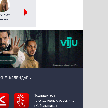
дежда
Мария
Алексей
рлова
Щербаль
Леонтьев
ЖЬЕ
КАЛЕНДАРЬ
Подпишитесь
на ежедневную рассылку
«Кабельщика»