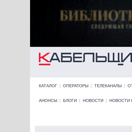
Перейти к основному содержанию
Primary links
КАТАЛОГ
ОПЕРАТОРЫ
ТЕЛЕКАНАЛЫ
О
Primary links bottom
АНОНСЫ
БЛОГИ
НОВОСТИ
НОВОСТИ 