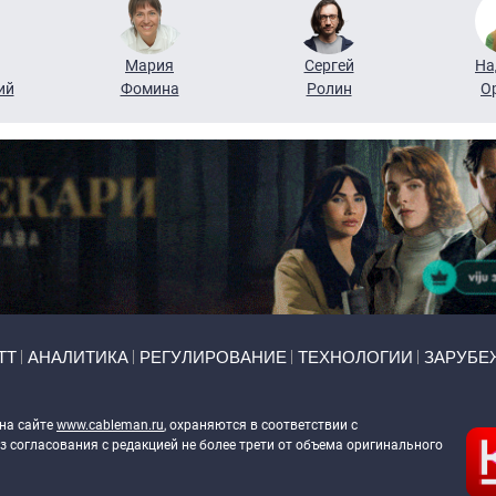
Мария
Сергей
На
ий
Фомина
Ролин
О
ТТ
АНАЛИТИКА
РЕГУЛИРОВАНИЕ
ТЕХНОЛОГИИ
ЗАРУБЕ
 на сайте
www.cableman.ru
, охраняются в соответствии с
 согласования с редакцией не более трети от объема оригинального