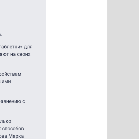
.
таблетки» для
ают на своих
тройствам
ьшими
равнению с
олько
х способов
лова Марка