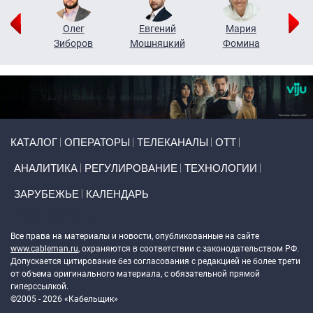
рий
Олег
Евгений
Мария
н
Зиборов
Мошняцкий
Фомина
Primary links
КАТАЛОГ
ОПЕРАТОРЫ
ТЕЛЕКАНАЛЫ
ОТТ
АНАЛИТИКА
РЕГУЛИРОВАНИЕ
ТЕХНОЛОГИИ
ЗАРУБЕЖЬЕ
КАЛЕНДАРЬ
Token Block
Все права на материалы и новости, опубликованные на сайте
www.cableman.ru
, охраняются в соответствии с законодательством РФ.
Допускается цитирование без согласования с редакцией не более трети
от объема оригинального материала, с обязательной прямой
гиперссылкой.
©2005 - 2026 «Кабельщик»