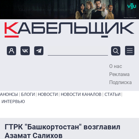
Перейти к основному содержанию
О нас
To
Реклама
Подписка
Primary links bottom
АНОНСЫ
БЛОГИ
НОВОСТИ
НОВОСТИ КАНАЛОВ
СТАТЬИ
ИНТЕРВЬЮ
ГТРК "Башкортостан" возглавил
Азамат Салихов