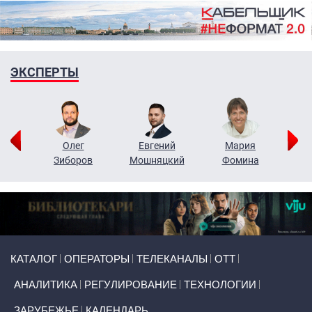
ЭКСПЕРТЫ
рий
Олег
Евгений
Мария
н
Зиборов
Мошняцкий
Фомина
Primary links
КАТАЛОГ
ОПЕРАТОРЫ
ТЕЛЕКАНАЛЫ
ОТТ
АНАЛИТИКА
РЕГУЛИРОВАНИЕ
ТЕХНОЛОГИИ
ЗАРУБЕЖЬЕ
КАЛЕНДАРЬ