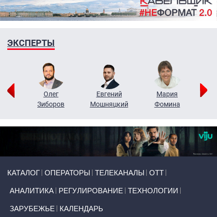
ЭКСПЕРТЫ
рий
Олег
Евгений
Мария
н
Зиборов
Мошняцкий
Фомина
Primary links
КАТАЛОГ
ОПЕРАТОРЫ
ТЕЛЕКАНАЛЫ
ОТТ
АНАЛИТИКА
РЕГУЛИРОВАНИЕ
ТЕХНОЛОГИИ
ЗАРУБЕЖЬЕ
КАЛЕНДАРЬ