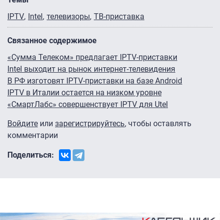
IPTV
Intel
телевизоры
ТВ-приставка
Связанное содержимое
«Сумма Телеком» предлагает IPTV-приставки
Intel выходит на рынок интернет-телевидения
В РФ изготовят IPTV-приставки на базе Android
IPTV в Италии остается на низком уровне
«СмартЛабс» совершенствует IPTV для Utel
Войдите
или
зарегистрируйтесь
, чтобы оставлять
комментарии
Поделиться: