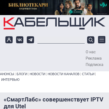
Перейти к основному содержанию
О нас
To
Реклама
Подписка
Primary links bottom
АНОНСЫ
БЛОГИ
НОВОСТИ
НОВОСТИ КАНАЛОВ
СТАТЬИ
ИНТЕРВЬЮ
«СмартЛабс» совершенствует IPTV
для Utel