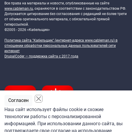
Все права на материалы и новости, опубликованные на сайте
www.cableman.ru
, охраняются в соответствии с законодательством РФ.
Допускается цитирование без согласования с редакцией не более трети
от объема оригинального материала, с обязательной прямой
гиперссылкой.
©2005 - 2026 «Кабельщик»
Политика сайта "Кабельщик" (интернет-адреса
www.cableman.ru
) в
отношении обработки персональных данных пользователей сети
интернет
DrupalCoder — поддержка сайта c 2017 года
Согласен
Наш сайт использует файлы cookie и схожие
технологии работы с персонализированной
Подпишитесь
информацией. При использовании данного сайта, вы
на ежедневную рассылку
подтверждаете свое согласие на использование