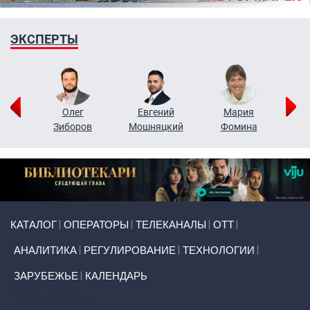
ЭКСПЕРТЫ
рий
Олег
Евгений
Мария
н
Зиборов
Мошняцкий
Фомина
Primary links
КАТАЛОГ
ОПЕРАТОРЫ
ТЕЛЕКАНАЛЫ
ОТТ
АНАЛИТИКА
РЕГУЛИРОВАНИЕ
ТЕХНОЛОГИИ
ЗАРУБЕЖЬЕ
КАЛЕНДАРЬ
Token Block