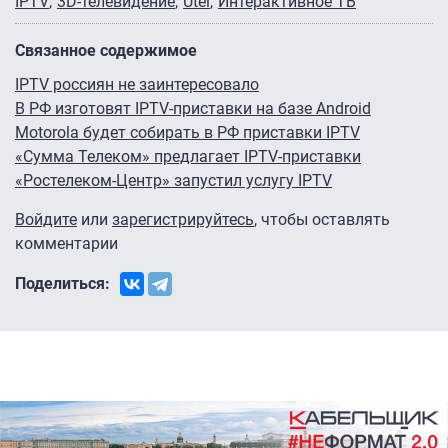
IPTV
3D-телевидение
Utel
Интерактивное ТВ
Связанное содержимое
IPTV россиян не заинтересовало
В РФ изготовят IPTV-приставки на базе Android
Motorola будет собирать в РФ приставки IPTV
«Сумма Телеком» предлагает IPTV-приставки
«Ростелеком-Центр» запустил услугу IPTV
Войдите
или
зарегистрируйтесь
, чтобы оставлять
комментарии
Поделиться: