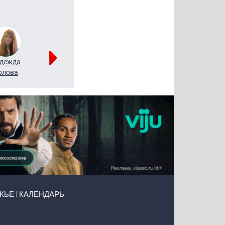
дежда
Мария
Алексей
рлова
Щербаль
Леонтьев
ЖЬЕ
КАЛЕНДАРЬ