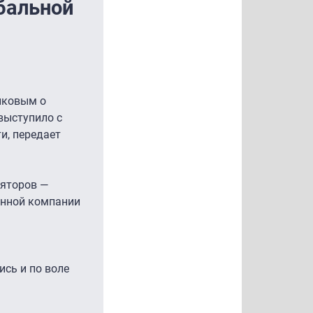
бальной
лковым о
выступило с
и, передает
ляторов —
анной компании
сь и по воле