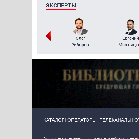
ЭКСПЕРТЫ
Григорий
Олег
Евгений
Кузин
Зиборов
Мошняцк
Primary links
КАТАЛОГ
ОПЕРАТОРЫ
ТЕЛЕКАНАЛЫ
О
Token Block