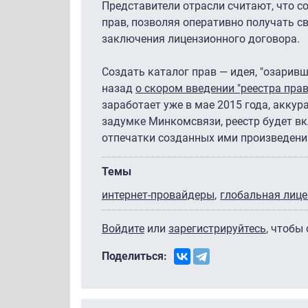
Представители отрасли считают, что с
прав, позволяя оперативно получать с
заключения лицензионного договора.
Создать каталог прав — идея, "озарив
назад
о скором введении "реестра пра
заработает уже в мае 2015 года, аккур
задумке Минкомсвязи, реестр будет в
отпечатки созданных ими произведений
Темы
интернет-провайдеры
глобальная лице
Войдите
или
зарегистрируйтесь
, чтобы
Поделиться: