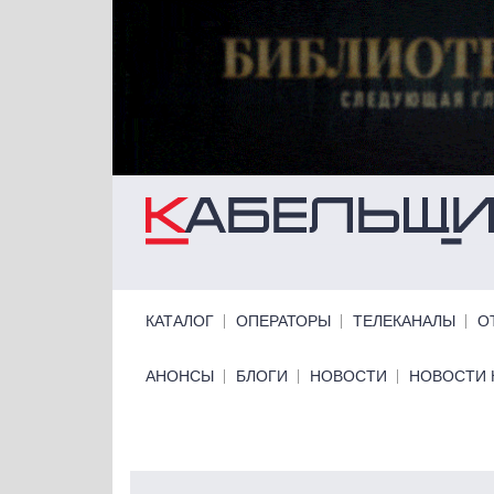
Перейти к основному содержанию
Primary links
КАТАЛОГ
ОПЕРАТОРЫ
ТЕЛЕКАНАЛЫ
О
Primary links bottom
АНОНСЫ
БЛОГИ
НОВОСТИ
НОВОСТИ 