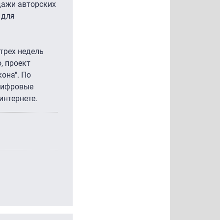
дажи авторских
 для
трех недель
, проект
она". По
 цифровые
интернете.