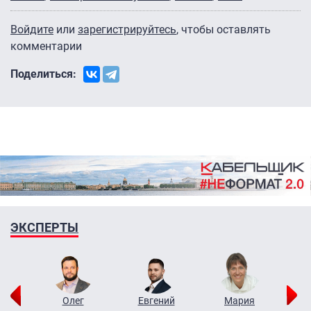
Войдите
или
зарегистрируйтесь
, чтобы оставлять
комментарии
Поделиться:
ЭКСПЕРТЫ
рий
Олег
Евгений
Мария