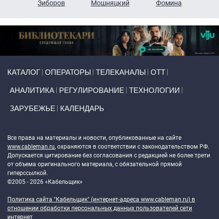
н
Зиборов
Мошняцкий
Фомина
Primary links
КАТАЛОГ
ОПЕРАТОРЫ
ТЕЛЕКАНАЛЫ
ОТТ
АНАЛИТИКА
РЕГУЛИРОВАНИЕ
ТЕХНОЛОГИИ
ЗАРУБЕЖЬЕ
КАЛЕНДАРЬ
Token Block
Все права на материалы и новости, опубликованные на сайте
www.cableman.ru
, охраняются в соответствии с законодательством РФ.
Допускается цитирование без согласования с редакцией не более трети
от объема оригинального материала, с обязательной прямой
гиперссылкой.
©2005 - 2026 «Кабельщик»
Политика сайта "Кабельщик" (интернет-адреса
www.cableman.ru
) в
отношении обработки персональных данных пользователей сети
интернет