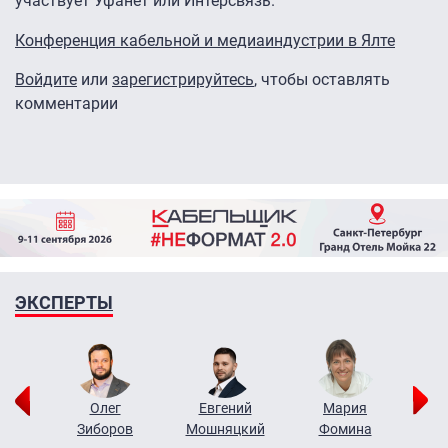
участвует Уфанет или Интерсвязь.
Конференция кабельной и медиаиндустрии в Ялте
Войдите
или
зарегистрируйтесь
, чтобы оставлять
комментарии
ЭКСПЕРТЫ
рий
Олег
Евгений
Мария
н
Зиборов
Мошняцкий
Фомина