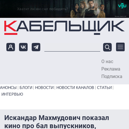
Перейти к основному содержанию
О нас
To
Реклама
Подписка
Primary links bottom
АНОНСЫ
БЛОГИ
НОВОСТИ
НОВОСТИ КАНАЛОВ
СТАТЬИ
ИНТЕРВЬЮ
Искандар Махмудович показал
кино про бал выпускников,