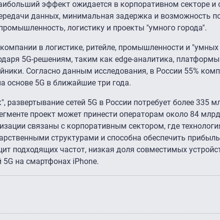
аибольший эффект ожидается в корпоративном секторе и о
передачи данных, минимальная задержка и возможность 
 промышленность, логистику и проекты "умного города".
омпании в логистике, ритейле, промышленности и "умных 
даря 5G-решениям, таким как edge-аналитика, платформы
йники. Согласно данным исследования, в России 55% ком
а основе 5G в ближайшие три года.
, развертывание сетей 5G в России потребует более 335 м
сегменте проект может принести операторам около 84 млрд
изации связаны с корпоративным сектором, где технологи
арственными структурами и способна обеспечить прибыль
ит подходящих частот, низкая доля совместимых устройст
 5G на смартфонах iPhone.