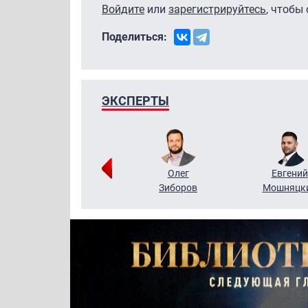
Войдите
или
зарегистрируйтесь
, чтобы
Поделиться:
ЭКСПЕРТЫ
Григорий
Олег
Евгений
Кузин
Зиборов
Мошняцк