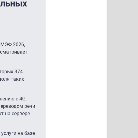
ильных
ПМЭФ-2026,
ссматривает
оторых 374
доля таких
нению с 4G,
переводом речи
т на сервере
услуги на базе