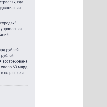
траслях, где
подключения
городах"
 управления
паний
лрд рублей
 рублей
я востребована
 около 63 млрд
в на рынке и