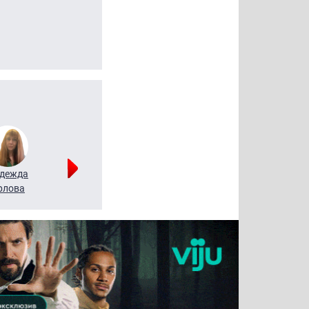
дежда
Мария
Алексей
рлова
Щербаль
Леонтьев