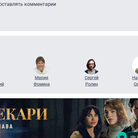
 оставлять комментарии
Мария
Сергей
На
ий
Фомина
Ролин
О