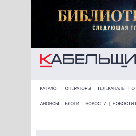
Перейти к основному содержанию
Primary links
КАТАЛОГ
ОПЕРАТОРЫ
ТЕЛЕКАНАЛЫ
О
Primary links bottom
АНОНСЫ
БЛОГИ
НОВОСТИ
НОВОСТИ 