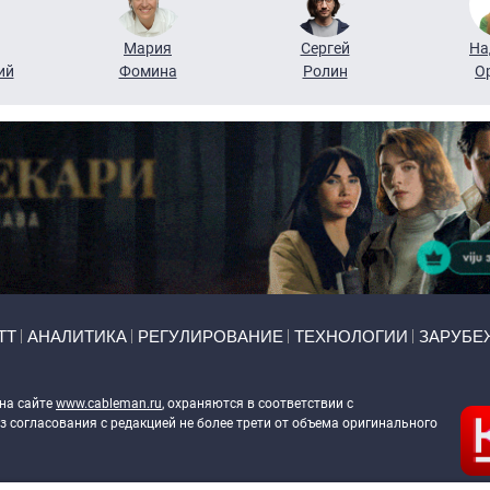
Мария
Сергей
На
ий
Фомина
Ролин
О
ТТ
АНАЛИТИКА
РЕГУЛИРОВАНИЕ
ТЕХНОЛОГИИ
ЗАРУБЕ
 на сайте
www.cableman.ru
, охраняются в соответствии с
 согласования с редакцией не более трети от объема оригинального