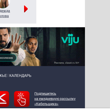
дежда
Мария
Алексей
рлова
Щербаль
Леонтьев
ЖЬЕ
КАЛЕНДАРЬ
Подпишитесь
на ежедневную рассылку
«Кабельщика»