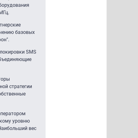
оборудования
МГц.
ртнерские
ючению базовых
он".
 блокировки SMS
объединяющие
торы
ной стратегии
обственные
оператором
окому уровню
 Наибольший вес