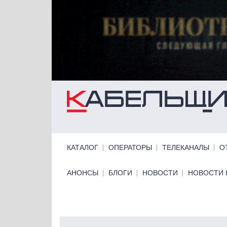
Перейти к основному содержанию
Primary links
КАТАЛОГ
ОПЕРАТОРЫ
ТЕЛЕКАНАЛЫ
О
Primary links bottom
АНОНСЫ
БЛОГИ
НОВОСТИ
НОВОСТИ 