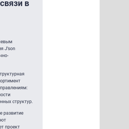
связи в
ючевым
я J’son
чно-
труктурная
сортимент
аправлениям:
ности
нных структур.
е развитие
уют
ет проект