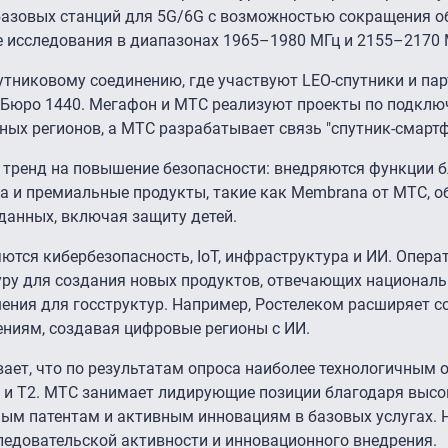
базовых станций для 5G/6G с возможностью сокращения 
е исследования в диапазонах 1965–1980 МГц и 2155–2170 
тниковому соединению, где участвуют LEO-спутники и па
 Бюро 1440. Мегафон и МТС реализуют проекты по подкл
ных регионов, а МТС разрабатывает связь "спутник-смартф
я тренд на повышение безопасности: внедряются функции
а и премиальные продукты, такие как Membrana от МТС, 
данных, включая защиту детей.
ются кибербезопасность, IoT, инфраструктура и ИИ. Опера
ру для создания новых продуктов, отвечающих националь
ения для госструктур. Например, Ростелеком расширяет с
ениям, создавая цифровые регионы с ИИ.
ает, что по результатам опроса наиболее технологичным 
 и Т2. МТС занимает лидирующие позиции благодаря выс
ным патентам и активным инновациям в базовых услугах.
ледовательской активности и инновационного внедрения.