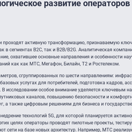
огическое развитие операторов 
язи проходят активную трансформацию, признаваемую кл
к в сегментах B2C, так и B2B/B2G. Аналитическая компани
вание, охватившее основные направления и особенности нау
аний как как МТС, Мегафон, Билайн, Т2 и Ростелеком.
метров, сгруппированных по шести направлениям: инфрас
 базовых услугах для потребителей, подготовка кадров, ас
й. В исследовании особое внимание уделяется ключевым н
спутниковых каналов, повышению безопасности и комфорт
г, а также цифровым решениям для бизнеса и государстве
недрение технологий 5G, для которой планируется активно
этих целях операторы проводят пилотные проекты, тестир
ют сети на базе новых архитектур. Например, МТС реализу