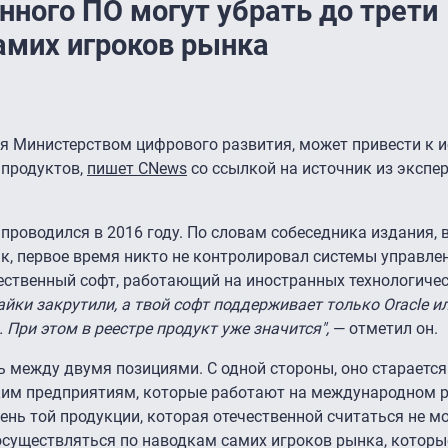
нного ПО могут убрать до трети
амих игроков рынка
ая Министерством цифрового развития, может привести к 
 продуктов,
пишет CNews
со ссылкой на источник из экспер
роводился в 2016 году. По словам собеседника издания, 
к, первое время никто не контролировал системы управле
ественный софт, работающий на иностранных технологичес
йки закрутили, а твой софт поддерживает только Oracle или
 При этом в реестре продукт уже значится",
— отметил он.
 между двумя позициями. С одной стороны, оно старается
ким предприятиям, которые работают на международном р
ень той продукции, которая отечественной считаться не м
 осуществляться по наводкам самих игроков рынка, которы