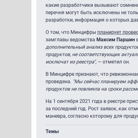
какие разработчики вызывают сомнения
перечня могут быть исключены не тол
разработки, информация о которых дав
О том, что Минцифры
планирует прове
замглавы ведомства
Максим Паршин
в
дополнительный анализ всех продукто
продуктов, не соответствующих актуа
исключат из реестра"
, — отметил он.
В Минцифре признают, что ревизионная
проведена.
"Мы сейчас планируем эффе
продуктов не повлияла на сроки рассм
На 1 сентября 2021 года в реестре пр
за последний год. Рост заявок, как от
маневра, согласно которому для продук
Темы