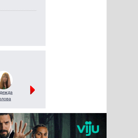
дежда
Мария
Алексей
рлова
Щербаль
Леонтьев