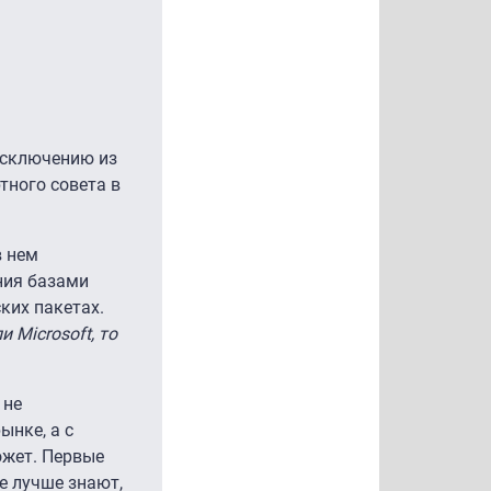
исключению из
тного совета в
в нем
ния базами
ких пакетах.
 Microsoft, то
 не
ынке, а с
ожет. Первые
е лучше знают,