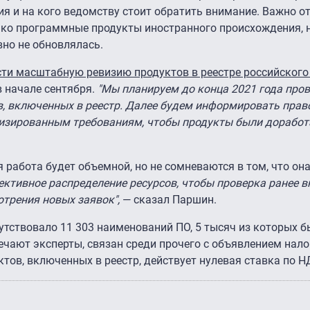
 и на кого ведомству стоит обратить внимание. Важно от
ько программные продукты иностранного происхождения, н
но не обновлялась.
сти масштабную ревизию продуктов в реестре российского
 начале сентября.
"Мы планируем до конца 2021 года пров
в, включенных в реестр. Далее будем информировать пра
лизированным требованиям, чтобы продукты были доработа
 работа будет объемной, но не сомневаются в том, что он
ктивное распределение ресурсов, чтобы проверка ранее 
отрения новых заявок",
— сказал Паршин.
исутствовало 11 303 наименований ПО, 5 тысяч из которых 
мечают эксперты, связан среди прочего с объявлением нал
тов, включенных в реестр, действует нулевая ставка по Н