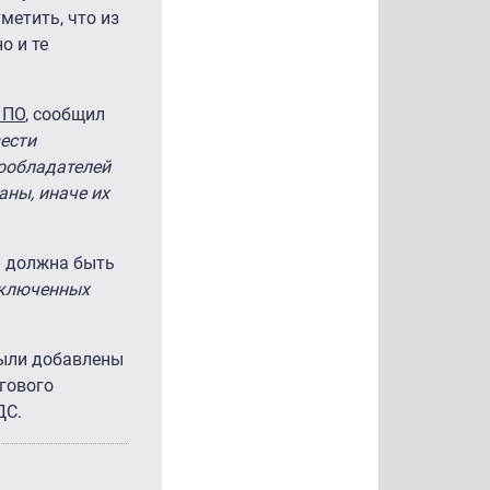
метить, что из
о и те
 ПО
, сообщил
ести
вообладателей
ны, иначе их
а должна быть
включенных
были добавлены
огового
ДС.