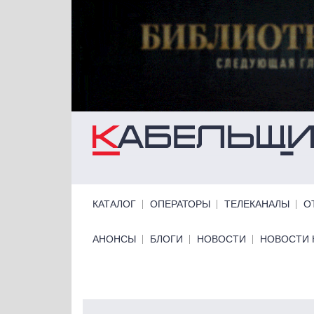
Перейти к основному содержанию
Primary links
КАТАЛОГ
ОПЕРАТОРЫ
ТЕЛЕКАНАЛЫ
О
Primary links bottom
АНОНСЫ
БЛОГИ
НОВОСТИ
НОВОСТИ 