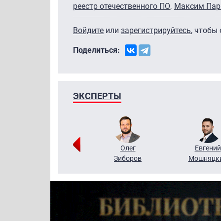
реестр отечественного ПО
Максим Па
Войдите
или
зарегистрируйтесь
, чтобы
Поделиться:
ЭКСПЕРТЫ
Григорий
Олег
Евгений
Кузин
Зиборов
Мошняцк