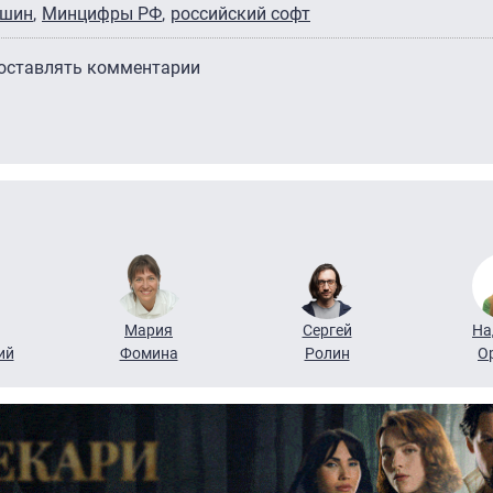
ршин
Минцифры РФ
российский софт
 оставлять комментарии
Мария
Сергей
На
ий
Фомина
Ролин
О