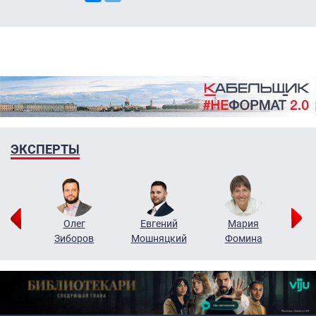
ЭКСПЕРТЫ
рий
Олег
Евгений
Мария
н
Зиборов
Мошняцкий
Фомина