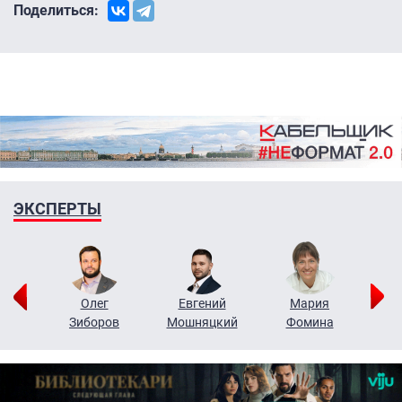
Поделиться:
ЭКСПЕРТЫ
рий
Олег
Евгений
Мария
н
Зиборов
Мошняцкий
Фомина