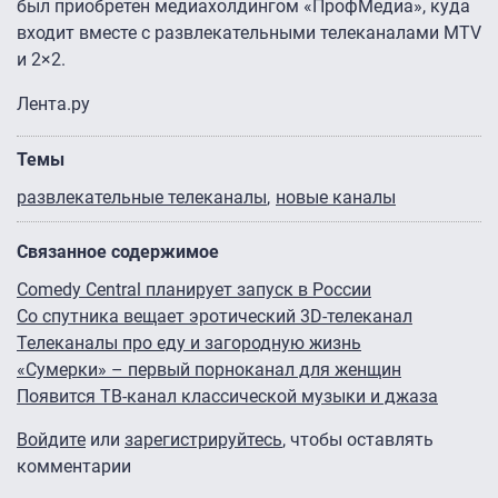
был приобретен медиахолдингом «ПрофМедиа», куда
входит вместе с развлекательными телеканалами MTV
и 2×2.
Лента.ру
Темы
развлекательные телеканалы
новые каналы
Связанное содержимое
Comedy Central планирует запуск в России
Со спутника вещает эротический 3D-телеканал
Телеканалы про еду и загородную жизнь
«Сумерки» – первый порноканал для женщин
Появится ТВ-канал классической музыки и джаза
Войдите
или
зарегистрируйтесь
, чтобы оставлять
комментарии