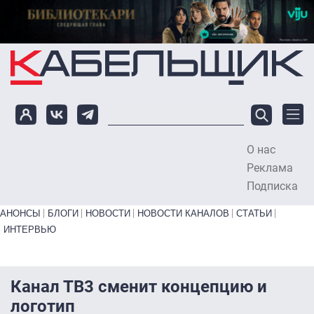
Перейти к основному содержанию
О нас
To
Реклама
Подписка
Primary links bottom
АНОНСЫ
БЛОГИ
НОВОСТИ
НОВОСТИ КАНАЛОВ
СТАТЬИ
ИНТЕРВЬЮ
Канал ТВ3 сменит концепцию и
логотип