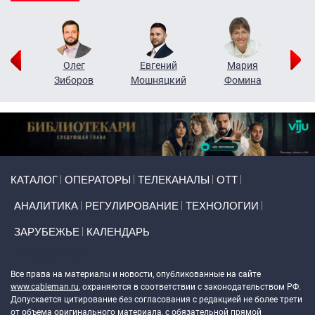
рий
Олег
Евгений
Мария
н
Зиборов
Мошняцкий
Фомина
Primary links
КАТАЛОГ
ОПЕРАТОРЫ
ТЕЛЕКАНАЛЫ
ОТТ
АНАЛИТИКА
РЕГУЛИРОВАНИЕ
ТЕХНОЛОГИИ
ЗАРУБЕЖЬЕ
КАЛЕНДАРЬ
Token Block
Все права на материалы и новости, опубликованные на сайте
www.cableman.ru
, охраняются в соответствии с законодательством РФ.
Допускается цитирование без согласования с редакцией не более трети
от объема оригинального материала, с обязательной прямой