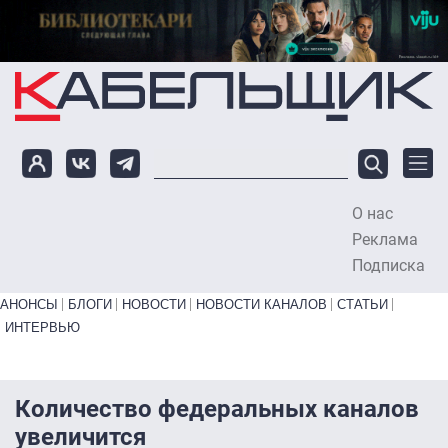
Перейти к основному содержанию
О нас
To
Реклама
Подписка
Primary links bottom
АНОНСЫ
БЛОГИ
НОВОСТИ
НОВОСТИ КАНАЛОВ
СТАТЬИ
ИНТЕРВЬЮ
Количество федеральных каналов
увеличится