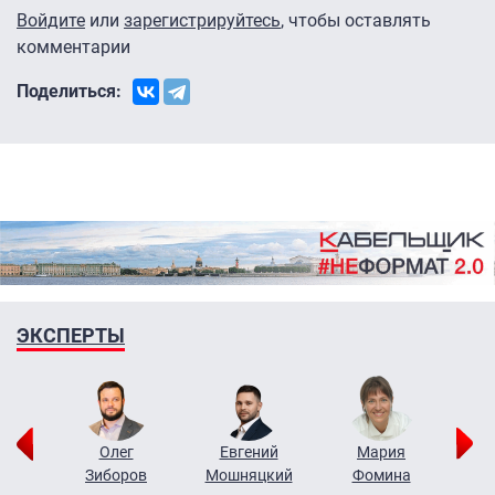
Войдите
или
зарегистрируйтесь
, чтобы оставлять
комментарии
Поделиться:
ЭКСПЕРТЫ
рий
Олег
Евгений
Мария
н
Зиборов
Мошняцкий
Фомина