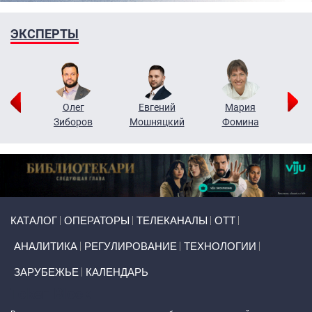
ЭКСПЕРТЫ
рий
Олег
Евгений
Мария
н
Зиборов
Мошняцкий
Фомина
Primary links
КАТАЛОГ
ОПЕРАТОРЫ
ТЕЛЕКАНАЛЫ
ОТТ
АНАЛИТИКА
РЕГУЛИРОВАНИЕ
ТЕХНОЛОГИИ
ЗАРУБЕЖЬЕ
КАЛЕНДАРЬ
Token Block