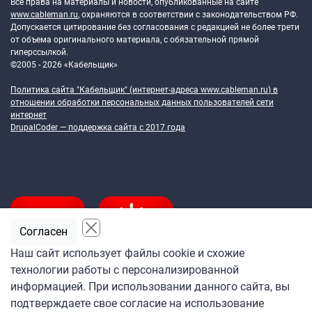
Все права на материалы и новости, опубликованные на сайте
www.cableman.ru
, охраняются в соответствии с законодательством РФ.
Допускается цитирование без согласования с редакцией не более трети
от объема оригинального материала, с обязательной прямой
гиперссылкой.
©2005 - 2026 «Кабельщик»
Политика сайта "Кабельщик" (интернет-адреса
www.cableman.ru
) в
отношении обработки персональных данных пользователей сети
интернет
DrupalCoder — поддержка сайта c 2017 года
Согласен
Наш сайт использует файлы cookie и схожие
технологии работы с персонализированной
Подпишитесь
информацией. При использовании данного сайта, вы
на ежедневную рассылку
подтверждаете свое согласие на использование