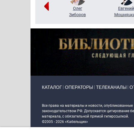
Григорий
Олег
Евгений
Кузин
Зиборов
Мошняцк
Primary links
КАТАЛОГ
ОПЕРАТОРЫ
ТЕЛЕКАНАЛЫ
О
Token Block
Все права на материалы и новости, опубликованные
законодательством РФ. Допускается цитирование без
материала, с обязательной прямой гиперссылкой.
©2005 - 2026 «Кабельщик»
Политика сайта "Кабельщик" (интернет-адреса
www.c