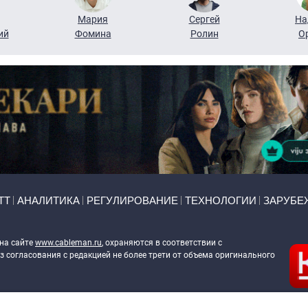
Мария
Сергей
На
ий
Фомина
Ролин
О
ТТ
АНАЛИТИКА
РЕГУЛИРОВАНИЕ
ТЕХНОЛОГИИ
ЗАРУБЕ
 на сайте
www.cableman.ru
, охраняются в соответствии с
 согласования с редакцией не более трети от объема оригинального
ableman.ru
) в отношении обработки персональных данных