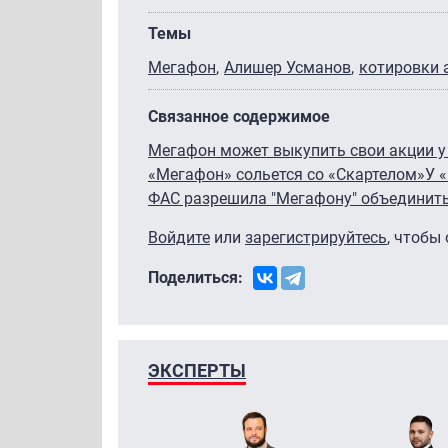
Темы
Мегафон
Алишер Усманов
котировки 
Связанное содержимое
Мегафон может выкупить свои акции у 
«Мегафон» сольется со «Скартелом»
У 
ФАС разрешила "Мегафону" объединить
Войдите
или
зарегистрируйтесь
, чтобы
Поделиться:
ЭКСПЕРТЫ