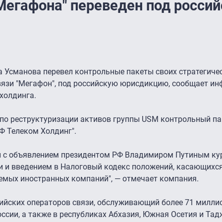
Мегафона" переведен под росси
а Усманова перевел контрольные пакеты своих стратегиче
связи "Мегафон", под российскую юрисдикцию, сообщает и
холдинга.
 по реструктуризации активов группы USM контрольный па
Ф Телеком Холдинг".
и с объявлением президентом РФ Владимиром Путиным ку
 и введением в Налоговый кодекс положений, касающихс
мых иностранных компаний", — отмечает компания.
ийских операторов связи, обслуживающий более 71 милли
оссии, а также в республиках Абхазия, Южная Осетия и Тад