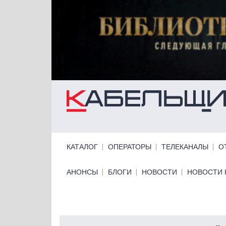
Перейти к основному содержанию
Primary links
КАТАЛОГ
ОПЕРАТОРЫ
ТЕЛЕКАНАЛЫ
О
Primary links bottom
АНОНСЫ
БЛОГИ
НОВОСТИ
НОВОСТИ 