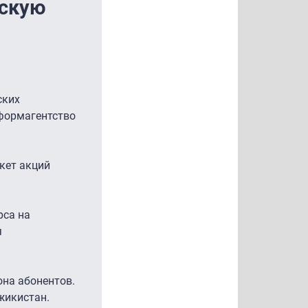
йскую
ских
нформагентство
кет акций
рса на
я
она абонентов.
жикистан.