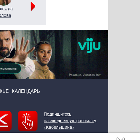
дежда
Мария
Алексей
рлова
Щербаль
Леонтьев
ЖЬЕ
КАЛЕНДАРЬ
Подпишитесь
на ежедневную рассылку
«Кабельщика»