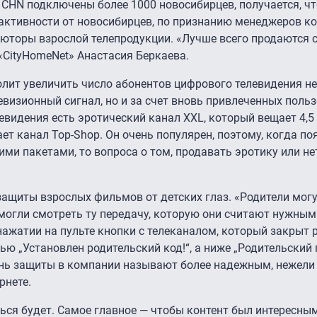
CHN подключены более 1000 новосибирцев, получается, чт
 активности от новосибирцев, по признанию менеджеров к
торы взрослой телепродукции. «Лучше всего продаются сп
«CityHomeNet» Анастасия Беркаева.
олит увеличить число абонентов цифрового телевидения не
визионный сигнал, но и за счет вновь привлеченных польз
евидения есть эротический канал XXL, который вещает 4,5
ет канал Top-Shop. Он очень популярен, поэтому, когда по
ми пакетами, то вопроса о том, продавать эротику или нет
ащиты взрослых фильмов от детских глаз. «Родители могу
 могли смотреть ту передачу, которую они считают нужным
нажатии на пульте кнопки с телеканалом, который закрыт
ю „Установлен родительский код!“, а ниже „Родительский п
ень защиты в компании называют более надежным, нежели
рнете.
ся будет. Самое главное — чтобы контент был интересны