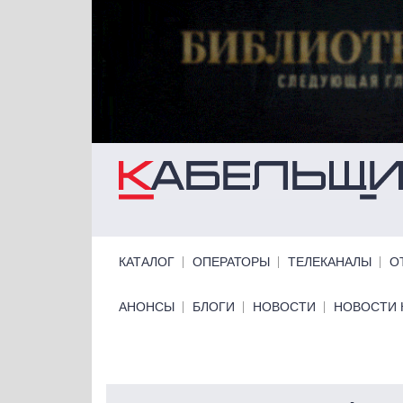
Перейти к основному содержанию
Primary links
КАТАЛОГ
ОПЕРАТОРЫ
ТЕЛЕКАНАЛЫ
О
Primary links bottom
АНОНСЫ
БЛОГИ
НОВОСТИ
НОВОСТИ 