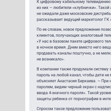
К цифровому кабельному телевидению 
из них — любители «клубнички». Такой
не ожидали даже московские дистрибью
рассказывает ведущий маркетолог ГК 
По ее словам, новое предложение позв
клиентов, получающих аналоговый теле
«У нас в базовом пакете цифрового тел
в ночное время. Днем вместо него веща
продавать каналы поштучно, а не мелки
не возникало».
В компании также продумали систему з
пароль на любой канал, чтобы дети не
объясняет Анастасия Беркаева. — При 
паролем, видим черный экран с надпись
ввода
4-значного
пароля». Такой уров
защиты ребенка от порнографии в инте
Спросом такое предложение пользовать