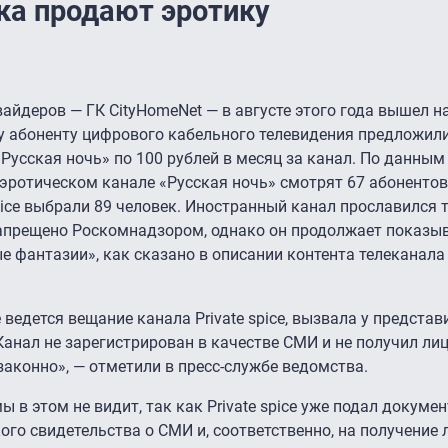
ка продают эротику
айдеров — ГК CityHomeNet — в августе этого года вышел н
у абоненту цифрового кабельного телевидения предложил
«Русская ночь» по 100 рублей в месяц за канал. По данным 
эротическом канале «Русская ночь» смотрят 67 абонентов
pice выбрали 89 человек. Иностранный канал прославился т
апрещено Роскомнадзором, однако он продолжает показы
 фантазии», как сказано в описании контента телеканала
ведется вещание канала Private spice, вызвала у представ
анал не зарегистрирован в качестве СМИ и не получил ли
законно», — отметили в пресс-службе ведомства.
в этом не видит, так как Private spice уже подал докуме
го свидетельства о СМИ и, соответственно, на получение 