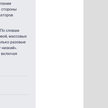
мпании
о стороны
раторов
 По словам
евой, массовых
олько разовые
 низкий».
, включая