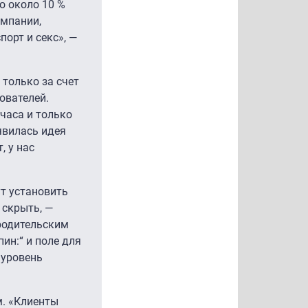
о около 10 %
омпании,
орт и секс», —
 только за счет
ователей.
 часа и только
явилась идея
, у нас
т установить
 скрыть, —
 родительским
ин:“ и поле для
 уровень
м. «Клиенты