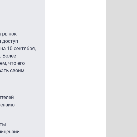
а рынок
и доступ
на 10 сентября,
. Более
ем, что его
вать своим
ителей
цензию
нты
лицензии.