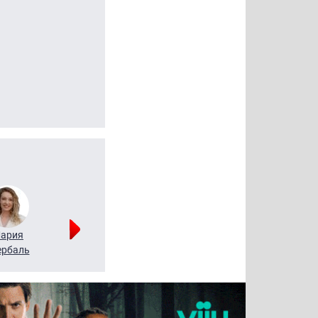
ария
Алексей
Татьяна
рбаль
Леонтьев
Воронова