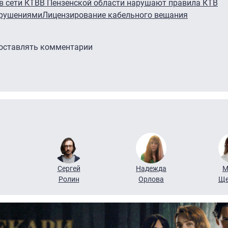
в сети КТВ
В Пензенской области нарушают правила КТВ
арушениями
Лицензирование кабельного вещания
 оставлять комментарии
Сергей
Надежда
М
Ролин
Орлова
Ще