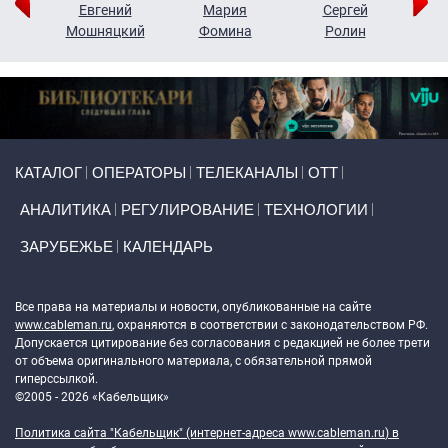
ор
Евгений
Мария
Сергей
Н
ко
Мошняцкий
Фомина
Ролин
Primary links
КАТАЛОГ
ОПЕРАТОРЫ
ТЕЛЕКАНАЛЫ
ОТТ
АНАЛИТИКА
РЕГУЛИРОВАНИЕ
ТЕХНОЛОГИИ
ЗАРУБЕЖЬЕ
КАЛЕНДАРЬ
Token Block
Все права на материалы и новости, опубликованные на сайте
www.cableman.ru
, охраняются в соответствии с законодательством РФ.
Допускается цитирование без согласования с редакцией не более трети
от объема оригинального материала, с обязательной прямой
гиперссылкой.
©2005 - 2026 «Кабельщик»
Политика сайта "Кабельщик" (интернет-адреса
www.cableman.ru
) в