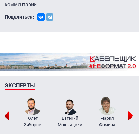
комментарии
Поделиться:
ЭКСПЕРТЫ
рий
Олег
Евгений
Мария
н
Зиборов
Мошняцкий
Фомина