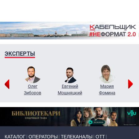
ЭКСПЕРТЫ
рий
Олег
Евгений
Мария
н
Зиборов
Мошняцкий
Фомина
Primary links
КАТАЛОГ
ОПЕРАТОРЫ
ТЕЛЕКАНАЛЫ
ОТТ