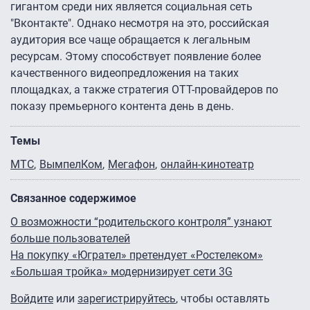
гигантом среди них является социальная сеть
"Вконтакте". Однако несмотря на это, российская
аудитория все чаще обращается к легальным
ресурсам. Этому способствует появление более
качественного видеопредложения на таких
площадках, а также стратегия OTT-провайдеров по
показу премьерного контента день в день.
Темы
МТС
ВымпелКом
Мегафон
онлайн-кинотеатр
Связанное содержимое
О возможности “родительского контроля” узнают
больше пользователей
На покупку «Югрател» претендует «Ростелеком»
«Большая тройка» модернизирует сети 3G
Войдите
или
зарегистрируйтесь
, чтобы оставлять