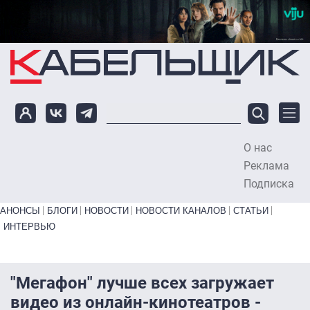
Перейти к основному содержанию
О нас
To
Реклама
Подписка
Primary links bottom
АНОНСЫ
БЛОГИ
НОВОСТИ
НОВОСТИ КАНАЛОВ
СТАТЬИ
ИНТЕРВЬЮ
"Мегафон" лучше всех загружает
видео из онлайн-кинотеатров -