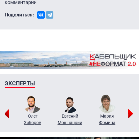
комментарии
Поделиться:
ЭКСПЕРТЫ
рий
Олег
Евгений
Мария
н
Зиборов
Мошняцкий
Фомина