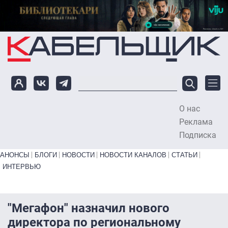
Перейти к основному содержанию
О нас
To
Реклама
Подписка
Primary links bottom
АНОНСЫ
БЛОГИ
НОВОСТИ
НОВОСТИ КАНАЛОВ
СТАТЬИ
ИНТЕРВЬЮ
"Мегафон" назначил нового
директора по региональному