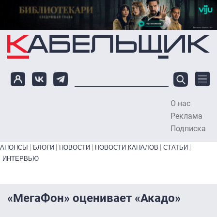
Перейти к основному содержанию
О нас
To
Реклама
Подписка
Primary links bottom
АНОНСЫ
БЛОГИ
НОВОСТИ
НОВОСТИ КАНАЛОВ
СТАТЬИ
ИНТЕРВЬЮ
«МегаФон» оценивает «Акадо»