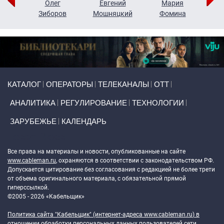
рий
Олег
Евгений
Мария
н
Зиборов
Мошняцкий
Фомина
Primary links
КАТАЛОГ
ОПЕРАТОРЫ
ТЕЛЕКАНАЛЫ
ОТТ
АНАЛИТИКА
РЕГУЛИРОВАНИЕ
ТЕХНОЛОГИИ
ЗАРУБЕЖЬЕ
КАЛЕНДАРЬ
Token Block
Все права на материалы и новости, опубликованные на сайте
www.cableman.ru
, охраняются в соответствии с законодательством РФ.
Допускается цитирование без согласования с редакцией не более трети
от объема оригинального материала, с обязательной прямой
гиперссылкой.
©2005 - 2026 «Кабельщик»
Политика сайта "Кабельщик" (интернет-адреса
www.cableman.ru
) в
отношении обработки персональных данных пользователей сети