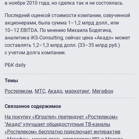
в ноябре 2010 года, но сделка так и не состоялась.
Последней оценкой стоимости компании, озвученной
акционерами, была сумма
1–1,2
млрд долл., или
10–12 EBITDA.
По мнению Михаила Бодягина,
аналитика iKS-Consulting, сейчас цена «Акадо» может
составлять
1,2–1,3
млрд долл.
(33–35
млрд руб.)
с учетом долга компании.
РБК daily
Темы
Ростелеком
МТС
Акадо
маркетинг
Мегафон
Связанное содержимое
На покупку «Югрател» претендует «Ростелеком»
"Акадо" улучшает общедоступные ТВ-каналы
«Ростелеком» бесплатно подключает интерактив