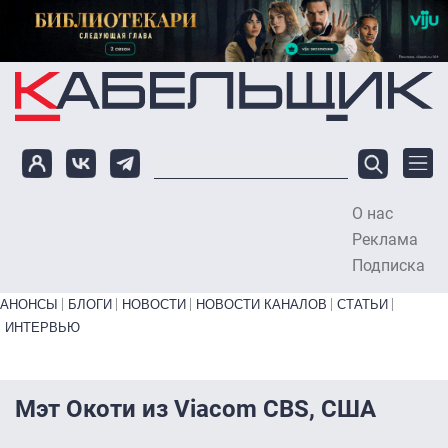
Перейти к основному содержанию
О нас
To
Реклама
Подписка
Primary links bottom
АНОНСЫ
БЛОГИ
НОВОСТИ
НОВОСТИ КАНАЛОВ
СТАТЬИ
ИНТЕРВЬЮ
Мэт Окоти из Viacom CBS, США