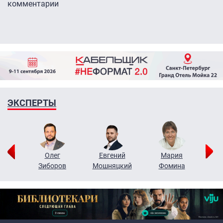
комментарии
ЭКСПЕРТЫ
рий
Олег
Евгений
Мария
н
Зиборов
Мошняцкий
Фомина