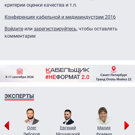
критерии оценки качества и т.п.
Конференция кабельной и медиаиндустрии 2016
Войдите
или
зарегистрируйтесь
, чтобы оставлять
комментарии
ЭКСПЕРТЫ
рий
Олег
Евгений
Мария
н
Зиборов
Мошняцкий
Фомина