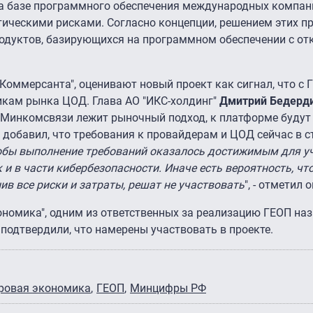
на базе программного обеспечения международных компан
тическими рисками. Согласно концепции, решением этих 
родуктов, базирующихся на программном обеспечении с о
"Коммерсанта", оценивают новый проект как сигнал, что с 
кам рынка ЦОД. Глава АО "ИКС-холдинг"
Дмитрий Бедерд
й Минкомсвязи лежит рыночный подход, к платформе буду
 добавил, что требования к провайдерам и ЦОД сейчас в с
тобы выполнение требований оказалось достижимым для у
 и в части кибербезопасности. Иначе есть вероятность, ч
ив все риски и затраты, решат не участвовать
", - отметил о
номика", одним из ответственных за реализацию ГЕОП на
 подтвердили, что намерены участвовать в проекте.
ровая экономика
ГЕОП
Минцифры РФ