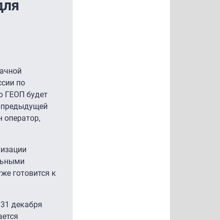
для
лачной
ссии по
то ГЕОП будет
В предыдущей
н оператор,
тизации
льными
же готовится к
 31 декабря
ается