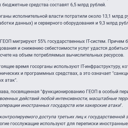
х бюджетные средства составят 6,5 млрд рублей.
рганы исполнительной власти потратили около 13,1 млрд р
ботки данных) и серверного оборудования и 9,3 млрд рубле
 ГЕОП мигрируют 55% государственных IT-систем. Причем 
дования и снижению себестоимости услуг удастся добитьс
асчете на объем потребляемых вычислительных ресурсов.
тоящее время госорганы используют IT-инфраструктуру, ко
нических и программных средствах, а это означает "санкц
х атак".
лава, посвященная "функционированию ГЕОП в особый пери
 военных действий любой интенсивности, масштабные терр
операции иностранных государств или хакерские атаки
".
контролируемого доступа третьих лиц к государственной 
 многие госслужащие используют для переписки иностранные