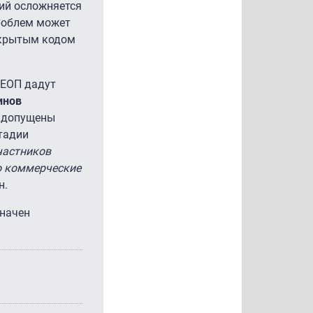
ий осложняется
проблем может
ткрытым кодом
ГЕОП дадут
инов
т допущены
тадии
частников
то коммерческие
н.
значен