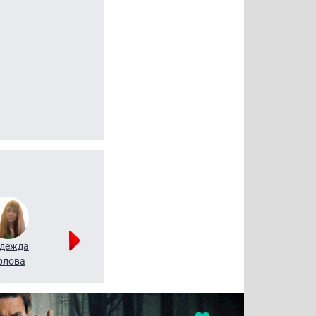
дежда
Мария
Алексей
рлова
Щербаль
Леонтьев