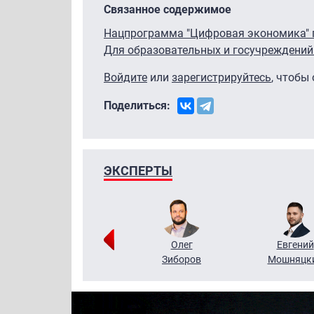
Связанное содержимое
Нацпрограмма "Цифровая экономика" по
Для образовательных и госучреждений
Войдите
или
зарегистрируйтесь
, чтобы
Поделиться:
ЭКСПЕРТЫ
Григорий
Олег
Евгений
Кузин
Зиборов
Мошняцк