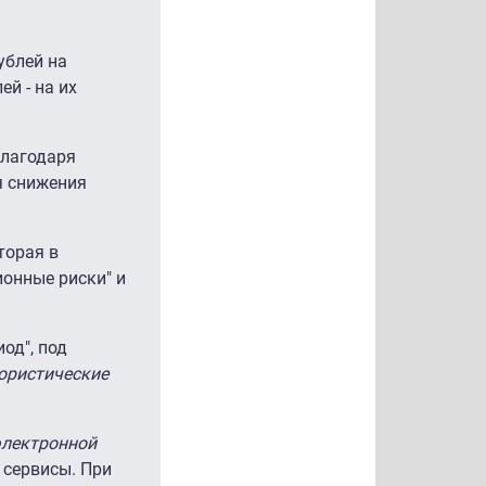
ублей на
й - на их
благодаря
я снижения
торая в
ионные риски" и
од", под
ористические
электронной
 сервисы. При