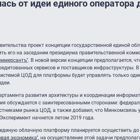
ась от идеи единого оператора 
вительства проект концепции государственной единой об
ть его на заседании президиума правительственной коми
оммерсантъ"
. В новой версии концепции предполагается, ч
кредитованных сервисов и поставщиков инфраструктуры. 
о системой ЦОД для платформы будет управлять только оди
идеи.
партамента развития архитектуры и координации информа
ция обсуждается с заинтересованными сторонами: федера
стниками рынка ЦОД, а также добавил, что Минкомсвязь у
 Эксперимент начнется летом 2019 года.
единую облачную платформу планируется осуществить до
овая экономика"
, на осуществление этой задачи предполаг