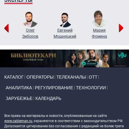
рий
Олег
Евгений
Мария
н
Зиборов
Мошняцкий
Фомина
Primary links
КАТАЛОГ
ОПЕРАТОРЫ
ТЕЛЕКАНАЛЫ
ОТТ
АНАЛИТИКА
РЕГУЛИРОВАНИЕ
ТЕХНОЛОГИИ
ЗАРУБЕЖЬЕ
КАЛЕНДАРЬ
Token Block
Все права на материалы и новости, опубликованные на сайте
www.cableman.ru
, охраняются в соответствии с законодательством РФ.
Допускается цитирование без согласования с редакцией не более трети