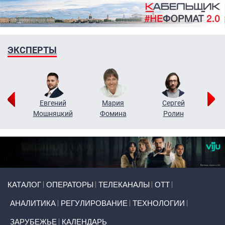
ЭКСПЕРТЫ
ор
Евгений
Мария
Сергей
Н
ко
Мошняцкий
Фомина
Ролин
Primary links
КАТАЛОГ
ОПЕРАТОРЫ
ТЕЛЕКАНАЛЫ
ОТТ
АНАЛИТИКА
РЕГУЛИРОВАНИЕ
ТЕХНОЛОГИИ
ЗАРУБЕЖЬЕ
КАЛЕНДАРЬ