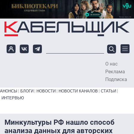
Перейти к основному содержанию
О нас
To
Реклама
Подписка
Primary links bottom
АНОНСЫ
БЛОГИ
НОВОСТИ
НОВОСТИ КАНАЛОВ
СТАТЬИ
ИНТЕРВЬЮ
Минкультуры РФ нашло способ
анализа данных для авторских