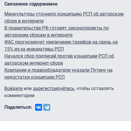
Связанное содержимое
Минкультуры уточнило концепцию РСП об авторском
сборе в интернете
В правительстве РФ готовят законопроекты по
авторским сборам в интернете
ФАС прогнозирует увеличение тарифов на связь на
15% из-за инициативы РСП
Начался сбор подписей против концепции РСП об
авторском интернет-сборе
Компании и правообладатели указали Путину на
недостатки концепции РСП
Войдите
или
зарегистрируйтесь
, чтобы оставлять
комментарии
Поделиться: