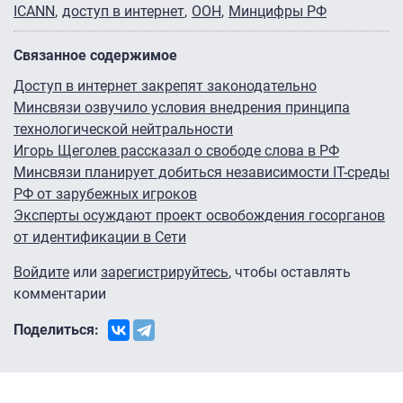
ICANN
доступ в интернет
ООН
Минцифры РФ
Связанное содержимое
Доступ в интернет закрепят законодательно
Минсвязи озвучило условия внедрения принципа
технологической нейтральности
Игорь Щеголев рассказал о свободе слова в РФ
Минсвязи планирует добиться независимости IT-среды
РФ от зарубежных игроков
Эксперты осуждают проект освобождения госорганов
от идентификации в Сети
Войдите
или
зарегистрируйтесь
, чтобы оставлять
комментарии
Поделиться: