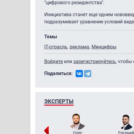
"цифрового резидентства".
Инициатива станет еще одним нововвед
подразумевает уравнение условий веде
Темы
IT-отрасль
реклама
Минцифры
Войдите
или
зарегистрируйтесь
, чтобы
Поделиться:
ЭКСПЕРТЫ
Григорий
Олег
Евгений