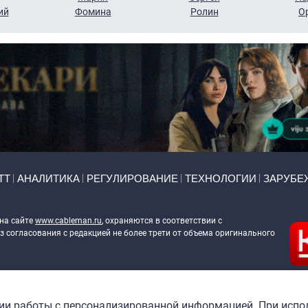
ий
Фомина
Ролин
О
ТТ
АНАЛИТИКА
РЕГУЛИРОВАНИЕ
ТЕХНОЛОГИИ
ЗАРУБЕ
 на сайте
www.cableman.ru
, охраняются в соответствии с
 согласования с редакцией не более трети от объема оригинального
ableman.ru
) в отношении обработки персональных данных
гии работы с персонализированной информацией. При испо