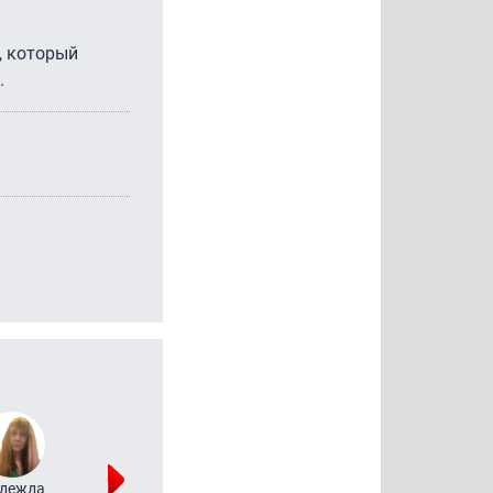
, который
.
дежда
Мария
Алексей