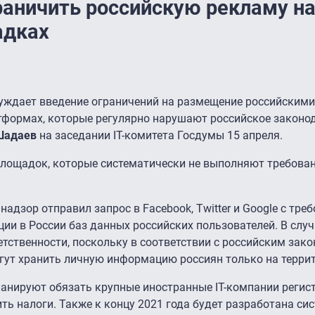
аничить российскую рекламу н
адках
уждает введение ограничений на размещение российским
тформах, которые регулярно нарушают российское законод
Шадаев
на заседании IT-комитета Госдумы 15 апреля.
площадок, которые систематически не выполняют требова
адзор отправил запрос в Facebook, Twitter и Google с тре
и в России баз данных российских пользователей. В случ
етственности, поскольку в соответствии с российским зак
гут хранить личную информацию россиян только на терри
планируют обязать крупные иностранные IT-компании регис
ть налоги. Также к концу 2021 года будет разработана си