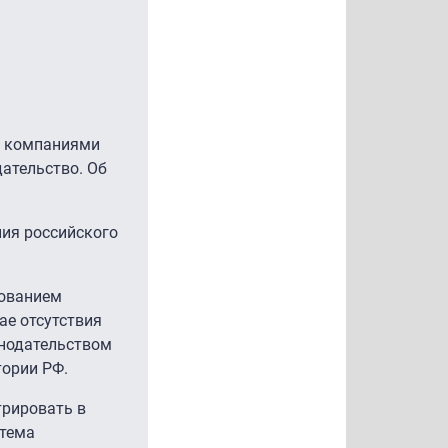
а
и компаниями
ательство. Об
ния российского
бованием
ае отсутствия
онодательством
тории РФ.
трировать в
стема