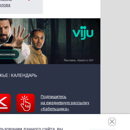
рлова
Щербаль
Леонтьев
ЖЬЕ
КАЛЕНДАРЬ
Подпишитесь
на ежедневную рассылку
«Кабельщика»
льзовании данного сайта, вы