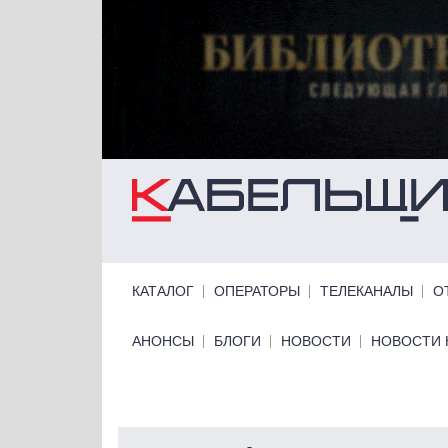
Перейти к основному содержанию
Primary links
КАТАЛОГ
ОПЕРАТОРЫ
ТЕЛЕКАНАЛЫ
О
Primary links bottom
АНОНСЫ
БЛОГИ
НОВОСТИ
НОВОСТИ 