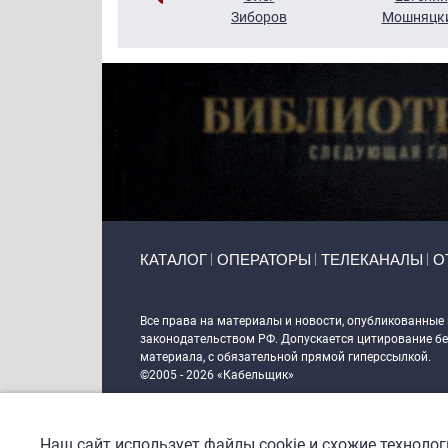
Кузин
Зиборов
Мошняцк
Primary links
КАТАЛОГ
ОПЕРАТОРЫ
ТЕЛЕКАНАЛЫ
О
Token Block
Все права на материалы и новости, опубликованные
законодательством РФ. Допускается цитирование без
материала, с обязательной прямой гиперссылкой.
©2005 - 2026 «Кабельщик»
Политика сайта "Кабельщик" (интернет-адреса
www.c
пользователей сети интернет
Наш сайт использует файлы cookie и схожие техноло
DrupalCoder — поддержка сайта c 2017 года