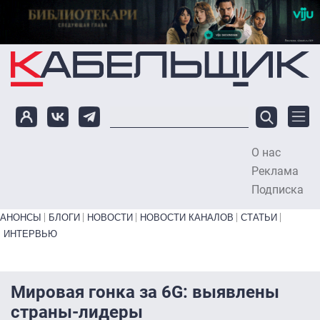
Перейти к основному содержанию
О нас
To
Реклама
Подписка
Primary links bottom
АНОНСЫ
БЛОГИ
НОВОСТИ
НОВОСТИ КАНАЛОВ
СТАТЬИ
ИНТЕРВЬЮ
Мировая гонка за 6G: выявлены
страны-лидеры