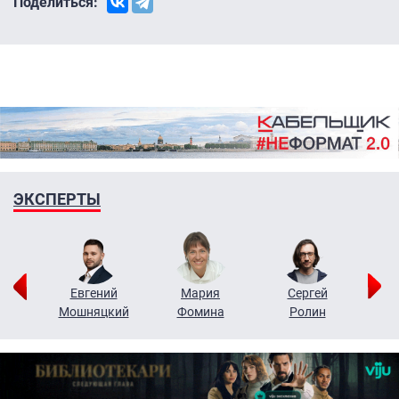
Поделиться:
ЭКСПЕРТЫ
ор
Евгений
Мария
Сергей
Н
ко
Мошняцкий
Фомина
Ролин