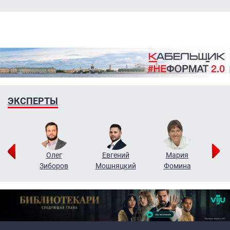
ЭКСПЕРТЫ
рий
Олег
Евгений
Мария
н
Зиборов
Мошняцкий
Фомина