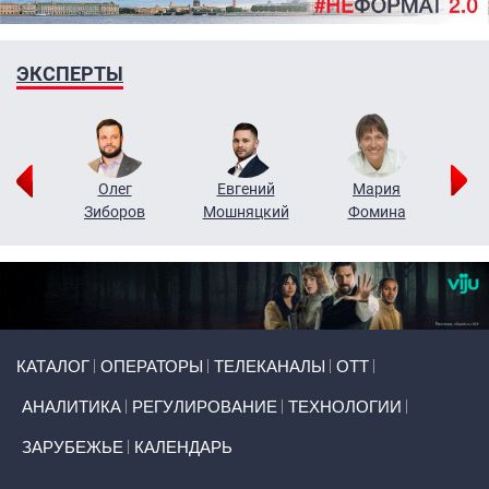
ЭКСПЕРТЫ
рий
Олег
Евгений
Мария
н
Зиборов
Мошняцкий
Фомина
Primary links
КАТАЛОГ
ОПЕРАТОРЫ
ТЕЛЕКАНАЛЫ
ОТТ
АНАЛИТИКА
РЕГУЛИРОВАНИЕ
ТЕХНОЛОГИИ
ЗАРУБЕЖЬЕ
КАЛЕНДАРЬ
Token Block