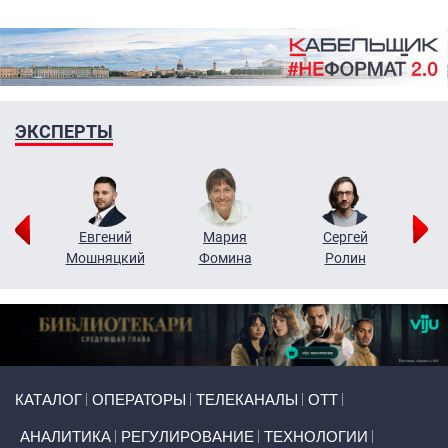
ЭКСПЕРТЫ
ор
Евгений
Мария
Сергей
Н
ко
Мошняцкий
Фомина
Ролин
Primary links
КАТАЛОГ
ОПЕРАТОРЫ
ТЕЛЕКАНАЛЫ
ОТТ
АНАЛИТИКА
РЕГУЛИРОВАНИЕ
ТЕХНОЛОГИИ