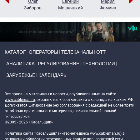
рий
Олег
Евгений
Мария
н
Зиборов
Мошняцкий
Фомина
Primary links
КАТАЛОГ
ОПЕРАТОРЫ
ТЕЛЕКАНАЛЫ
ОТТ
АНАЛИТИКА
РЕГУЛИРОВАНИЕ
ТЕХНОЛОГИИ
ЗАРУБЕЖЬЕ
КАЛЕНДАРЬ
Token Block
Все права на материалы и новости, опубликованные на сайте
www.cableman.ru
, охраняются в соответствии с законодательством РФ.
Допускается цитирование без согласования с редакцией не более трети
от объема оригинального материала, с обязательной прямой
гиперссылкой.
©2005 - 2026 «Кабельщик»
Политика сайта "Кабельщик" (интернет-адреса
www.cableman.ru
) в
отношении обработки персональных данных пользователей сети