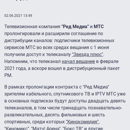
02.06.2021 13:49
Телевизионная компания
"Ред Медиа"
и
МТС
пролонгировали и расширили соглашение по
дистрибуции каналов: подписчики телевизионных
сервисов МТС во всех средах вещания с 1 июня
получили доступ к телеканалу
"Звезда плюс"
.
Напомним, что телеканал
начал вещание
в феврале
2021 года, а вскоре вошел в дистрибуционный пакет
РМ.
В рамках пролонгации контракта с "Ред Медиа"
зрителям кабельного, спутникового ТВ и IPTV МТС уже
в основных подписках будут доступы двадцать девять
телеканалов, в том числе тринадцать познавательно-
развлекательных, десять фильмовых и шесть
спортивных, среди которых
"Кинокомедия"
,
"Киномикс"
,
"Матч! Арена"
,
"Бокс ТВ"
и другие.