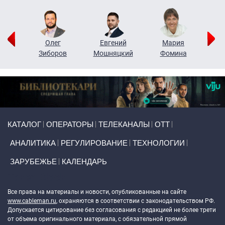
рий
Олег
Евгений
Мария
н
Зиборов
Мошняцкий
Фомина
Primary links
КАТАЛОГ
ОПЕРАТОРЫ
ТЕЛЕКАНАЛЫ
ОТТ
АНАЛИТИКА
РЕГУЛИРОВАНИЕ
ТЕХНОЛОГИИ
ЗАРУБЕЖЬЕ
КАЛЕНДАРЬ
Token Block
Все права на материалы и новости, опубликованные на сайте
www.cableman.ru
, охраняются в соответствии с законодательством РФ.
Допускается цитирование без согласования с редакцией не более трети
от объема оригинального материала, с обязательной прямой