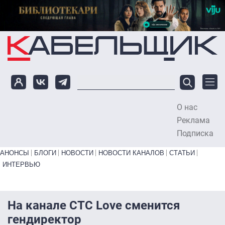
Перейти к основному содержанию
О нас
To
Реклама
Подписка
Primary links bottom
АНОНСЫ
БЛОГИ
НОВОСТИ
НОВОСТИ КАНАЛОВ
СТАТЬИ
ИНТЕРВЬЮ
На канале CTC Love сменится
гендиректор