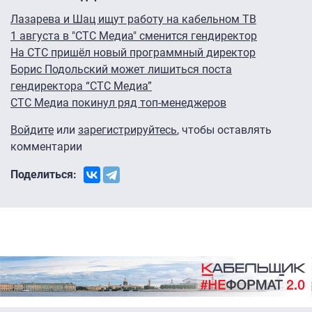
Лазарева и Шац ищут работу на кабельном ТВ
1 августа в "СТС Медиа" сменится гендиректор
На СТС пришёл новый программный директор
Борис Подольский может лишиться поста
гендиректора “СТС Медиа”
СТС Медиа покинул ряд топ-менеджеров
Войдите
или
зарегистрируйтесь
, чтобы оставлять
комментарии
Поделиться: