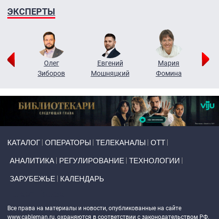
ЭКСПЕРТЫ
рий
Олег
Евгений
Мария
н
Зиборов
Мошняцкий
Фомина
Primary links
КАТАЛОГ
ОПЕРАТОРЫ
ТЕЛЕКАНАЛЫ
ОТТ
АНАЛИТИКА
РЕГУЛИРОВАНИЕ
ТЕХНОЛОГИИ
ЗАРУБЕЖЬЕ
КАЛЕНДАРЬ
Token Block
Все права на материалы и новости, опубликованные на сайте
www.cableman.ru
, охраняются в соответствии с законодательством РФ.