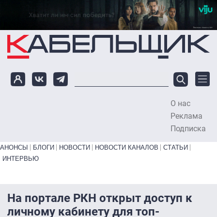
Перейти к основному содержанию
О нас
To
Реклама
Подписка
Primary links bottom
АНОНСЫ
БЛОГИ
НОВОСТИ
НОВОСТИ КАНАЛОВ
СТАТЬИ
ИНТЕРВЬЮ
На портале РКН открыт доступ к
личному кабинету для топ-