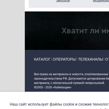
Кузин
Зиборов
Мошняцк
Primary links
КАТАЛОГ
ОПЕРАТОРЫ
ТЕЛЕКАНАЛЫ
О
Token Block
Все права на материалы и новости, опубликованные
законодательством РФ. Допускается цитирование без
материала, с обязательной прямой гиперссылкой.
©2005 - 2026 «Кабельщик»
Политика сайта "Кабельщик" (интернет-адреса
www.c
пользователей сети интернет
Наш сайт использует файлы cookie и схожие техноло
DrupalCoder — поддержка сайта c 2017 года