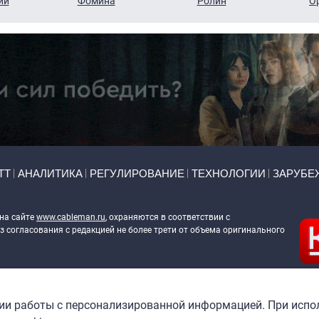
ий
Фомина
Ролин
О
ТТ
АНАЛИТИКА
РЕГУЛИРОВАНИЕ
ТЕХНОЛОГИИ
ЗАРУБЕ
 на сайте
www.cableman.ru
, охраняются в соответствии с
 согласования с редакцией не более трети от объема оригинального
ableman.ru
) в отношении обработки персональных данных
гии работы с персонализированной информацией. При испо