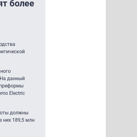
ят более
водства
ритической
нного
 На данный
е преформы
o Electric
аботы должны
з них 189,5 млн