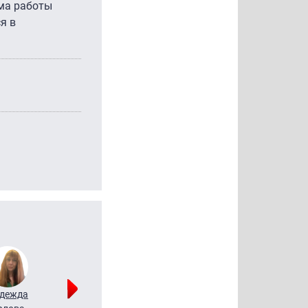
ема работы
я в
дежда
Мария
Алексей