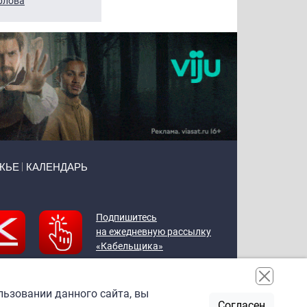
рлова
Щербаль
Леонтьев
ЖЬЕ
КАЛЕНДАРЬ
Подпишитесь
на ежедневную рассылку
«Кабельщика»
льзовании данного сайта, вы
Согласен