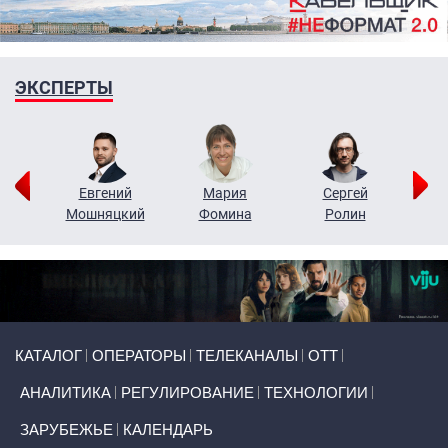
ЭКСПЕРТЫ
ор
Евгений
Мария
Сергей
Н
ко
Мошняцкий
Фомина
Ролин
Primary links
КАТАЛОГ
ОПЕРАТОРЫ
ТЕЛЕКАНАЛЫ
ОТТ
АНАЛИТИКА
РЕГУЛИРОВАНИЕ
ТЕХНОЛОГИИ
ЗАРУБЕЖЬЕ
КАЛЕНДАРЬ