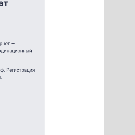
ат
ернет —
ординационный
рф
. Регистрация
.