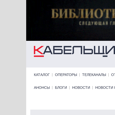
Перейти к основному содержанию
Primary links
КАТАЛОГ
ОПЕРАТОРЫ
ТЕЛЕКАНАЛЫ
О
Primary links bottom
АНОНСЫ
БЛОГИ
НОВОСТИ
НОВОСТИ 