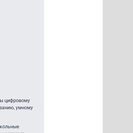
ены цифровому
ованию, умному
школьные