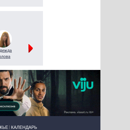
дежда
Мария
Алексей
рлова
Щербаль
Леонтьев
ЖЬЕ
КАЛЕНДАРЬ