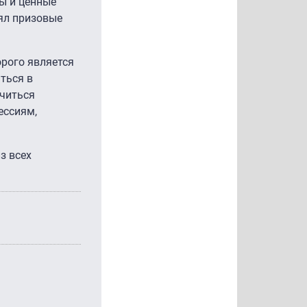
ы и ценные
нял призовые
орого является
ться в
учиться
ессиям,
з всех