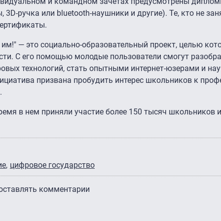
ивидуальном и командном зачетах предусмотрены диплом
 3D-ручка или bluetooth-наушники и другие). Те, кто не за
сертификаты.
 им!" — это социально-образовательный проект, целью кот
ти. С его помощью молодые пользователи смогут разобра
ровых технологий, стать опытными интернет-юзерами и на
нициатива призвана пробудить интерес школьников к проф
.
время в нем приняли участие более 150 тысяч школьников и
ие
цифровое государство
 оставлять комментарии